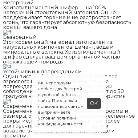
Негорючий
Хризотилцементный шифер — на 100%
негорючий строительный материал. Он не
поддерживает горение и не распространяет
огонь, что гарантирует абсолютную безопасность
крыши вашего дома
Безвредный
Этот кровельный материал изготовлен из
натуральных компонентов: цемент, вода и
минеральные волокна. Хризотилцементный
шифер сделает ваш дом органичной частью
окружающей природы.
Устойчивый к повреждениям
Один лист шифера легко выдерживает вес
взрослого мужчины. Не царапается и не
Мы используем
повреждается при монтаже (при условии
cookies для быстрой
соблюдения технологии). Выдерживает до 50
и удобной работы
градусов ниже нуля без потери характеристик.
сайта. Продолжая
OK
Современный
пользоваться сайтом,
Современный шифер – это различные формы и
вы принимаете
размеры, огромный выбор цветов и качественное
условия политики
покрытие, которое делает шифер еще более
конфиденциальности
.
долговечным и устойчивым к внешним
воздействиям: неблагоприятной погоде и
времени.